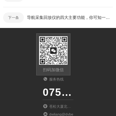
导航采集回放仪的四大主要功能，你可知一二？
下一条
扫码加微信
服务热线
0755-23481139
苍松大厦北座
1901
dwliang@dvbei.com