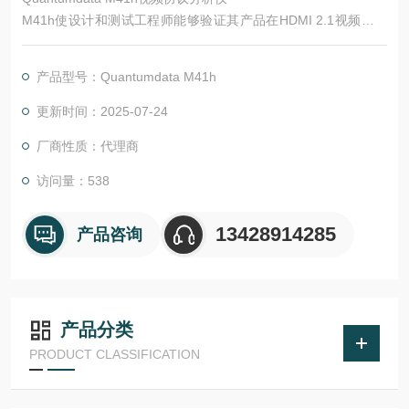
M41h使设计和测试工程师能够验证其产品在HDMI 2.1视频接口
方面的互操作性和可靠性。M41h是一种灵活的测试仪器，可以从
Source和Sink的功能测试仪升级为复杂的分析仪，如果需要，还
产品型号：Quantumdata M41h
可以测试符合标准的情况，使开发人员能够独立进行预测试或自
检，减少产品开发周期中的延迟和成本。
更新时间：2025-07-24
厂商性质：代理商
访问量：538
13428914285
产品咨询
产品分类
PRODUCT CLASSIFICATION