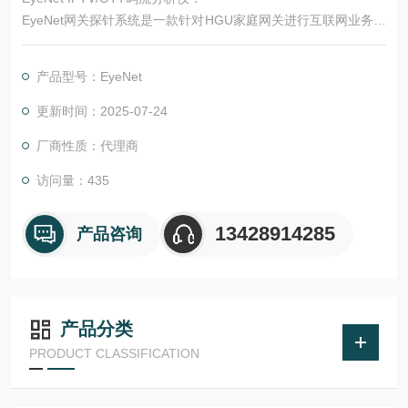
EyeNet网关探针系统是一款针对HGU家庭网关进行互联网业务质
量（QoS）和用户体验质量（QoE）管理以及故障诊断的服务保
障系统。系统采用多层级分布式数据采集和汇聚架构设计，单套
产品型号：EyeNet
系统可实现对2000万网关探针的管理、数据采集和实时KPI汇总
分析。
更新时间：2025-07-24
厂商性质：代理商
访问量：435
13428914285
产品咨询
产品分类
PRODUCT CLASSIFICATION