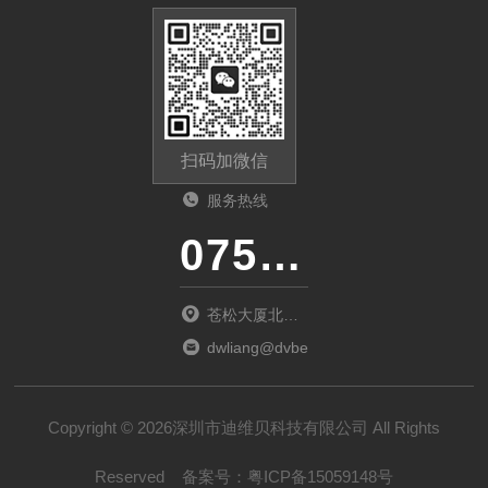
扫码加微信
服务热线
0755-23481139
苍松大厦北座
1901
dwliang@dvbei.com
Copyright © 2026深圳市迪维贝科技有限公司 All Rights
Reserved
备案号：
粤ICP备15059148号