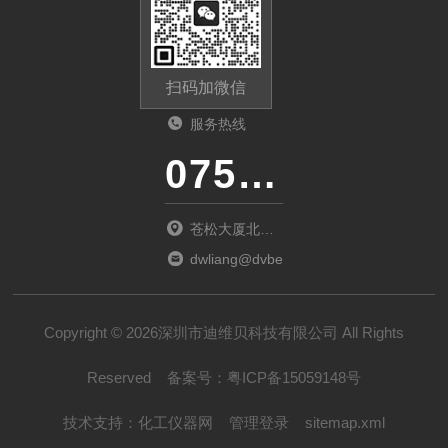
扫码加微信
服务热线
0755-23481139
苍松大厦北座
1901
dwliang@dvbei.com
Copyright © 2026深圳市迪维贝科技有限公司 All Rights
Reserved
备案号：
粤ICP备15059148号
技术支持：
化工仪器网
管理登录
sitemap.xml