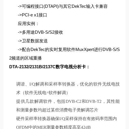
->可编程接口(DTAPI)与其它DekTec输入卡兼容
->PCI-e x1接口
应用实例：
->多用途DVB-S/S2接收
->卫星数据发送
->配合DekTec的实时复用软件MuxXpert进行DVB-S/S
2频道的区域重播
DTA-2132/2131B/2137C
数字电视分析卡
：
调谐、
I/Q
解调和采样率转换器，优化的软件无线电技
术（软件无线电
=
软件解调）
提供几款解调软件，包括
DVB-C2
和
DVB-T2
，其性能
和测量参数均超过某些消费电子类解调芯片
硬件采样率转换器确保
I/Q
采样保持在有效码率范围内
OFDM中的
MER
测量参数精度高至
42dB