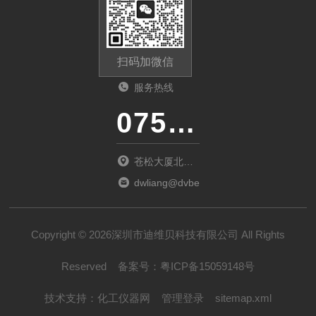
扫码加微信
服务热线
0755-23481139
苍松大厦北座
1901
dwliang@dvbei.com
Copyright © 2026深圳市迪维贝科技有限公司 All Rights
Reserved
备案号：
粤ICP备15059148号
技术支持：
化工仪器网
管理登录
sitemap.xml