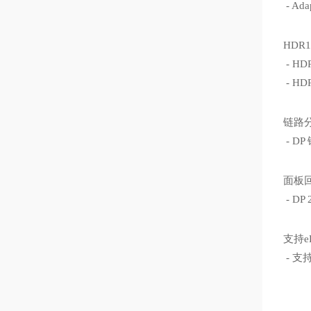
- Ad
HDR
- H
- H
链路分析
- D
面板回放
- D
支持e
- 支