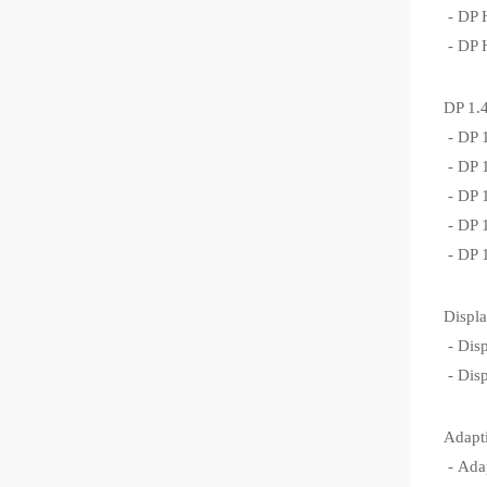
- DP
- D
DP 
- D
- D
- D
- D
- DP
Disp
- Di
- Di
Adap
- Ad