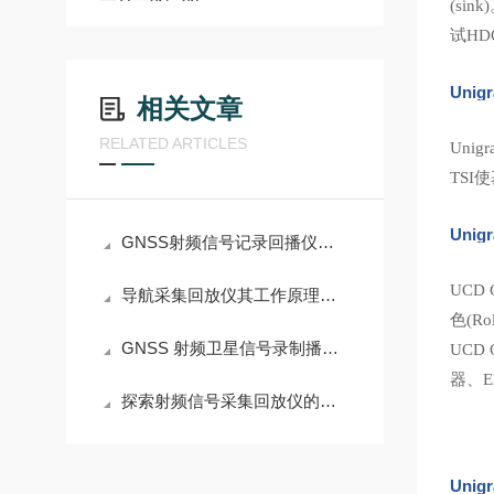
(sin
试HD
Uni
相关文章
RELATED ARTICLES
Uni
TS
Unigr
GNSS射频信号记录回播仪厂家实力推荐
UCD
导航采集回放仪其工作原理及优点分别是什么？
色(R
GNSS 射频卫星信号录制播放仪厂家实力推荐有哪些？
UCD
器、E
探索射频信号采集回放仪的幕后英雄：关键组件大公开
Unig