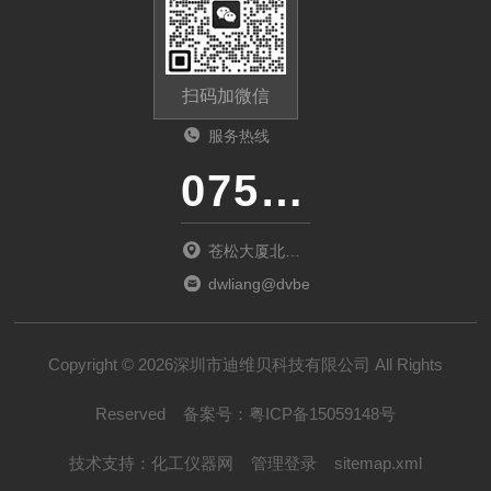
扫码加微信
服务热线
0755-23481139
苍松大厦北座
1901
dwliang@dvbei.com
Copyright © 2026深圳市迪维贝科技有限公司 All Rights
Reserved
备案号：
粤ICP备15059148号
技术支持：
化工仪器网
管理登录
sitemap.xml