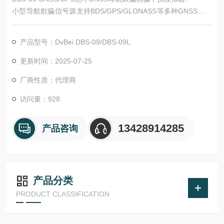
小型导航欺骗信号源支持BDS/GPS/GLONASS等多种GNSS导航
欺骗信号生成。可用于卫星导航接收机抗欺骗功能的测试验证、
研发测试及故障排查，以及作为导航欺骗信号生成模块集成到导
产品型号：DvBei DBS-09/DBS-09L
航对抗系统。通过设备提供的控制接口，可与雷达光电等探测设
备组成欺骗诱导系统。
更新时间：2025-07-25
厂商性质：代理商
访问量：928
13428914285
产品咨询
产品分类
PRODUCT CLASSIFICATION