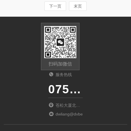
下一页
末页
扫码加微信
服务热线
0755-23481139
苍松大厦北座
1901
dwliang@dvbei.com