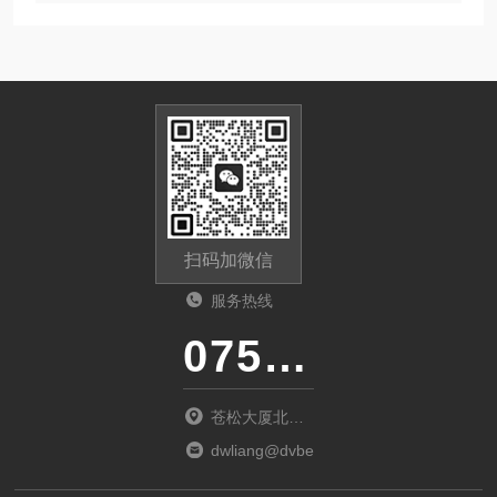
扫码加微信
服务热线
0755-23481139
苍松大厦北座
1901
dwliang@dvbei.com