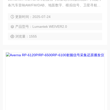
各汽车音响AM/FM/DAB、地面数字、模拟信号、卫星寻航GP
S及中国北斗卫星的应用。它标配大容量的SSD固态硬盘，更
更新时间：2025-07-24
好传输速度及对户外操作抗冲击性更强的保护，用户可根据不
同需要，设置不同带宽、频道进行射频刻录。
产品型号：Lumantek WEIVER2.0
浏览量：1555