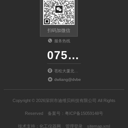
扫码加微信
服务热线
0755-23481139
苍松大厦北座
1901
dwliang@dvbei.com
Copyright © 2026深圳市迪维贝科技有限公司 All Rights
Reserved
备案号：
粤ICP备15059148号
技术支持：
化工仪器网
管理登录
sitemap.xml